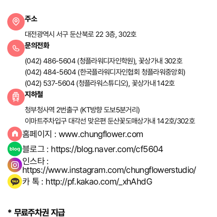
주소
대전 서구 둔산북로 22 둔산라이프상가 3층 302호
주소
전화
042-486-5604
대전광역시 서구 둔산북로 22 3층, 302호
문의전화
(042) 486-5604 (청플라워디자인학원), 꽃상가내 302호
(042) 484-5604 (한국플라워디자인협회 청플라워중앙회)
(042) 537-5604 (청플라워스튜디오), 꽃상가내 142호
지하철
청부청사역 2번출구 (KT방향 도보5분거리)
이마트주차입구 대각선 맞은편 둔산꽃도매상가내 142호/302호
홈페이지 : www.chungflower.com
블로그 : https://blog.naver.com/cf5604
인스타 :
https://www.instagram.com/chungflowerstudio/
카 톡 : http://pf.kakao.com/_xhAhdG
* 무료주차권 지급