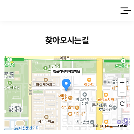
사이트
찾아오시는길
청플라워디자인학원
100m